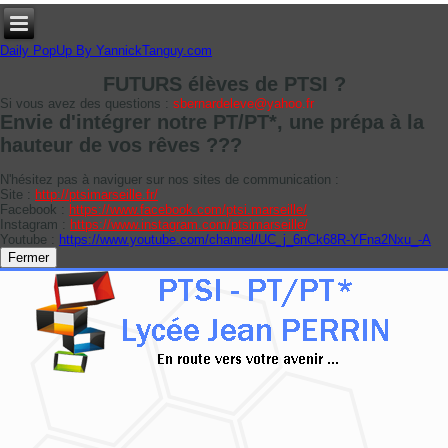
Daily PopUp By YannickTanguy.com
FUTURS élèves de PTSI ?
Si vous avez des questions :
sbernardeleve@yahoo.fr
Envie d'intégrer notre PT/PT*, une prépa à la
hauteur de vos rêves ???
N'hésitez pas à naviguer sur nos sites de communication :
Site :
http://ptsimarseille.fr/
Facebook :
https://www.facebook.com/ptsi.marseille/
Instagram :
https://www.instagram.com/ptsimarseille/
Youtube :
https://www.youtube.com/channel/UC_j_6nCk68R-YFna2Nxu_-A